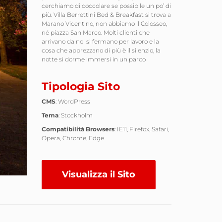
cerchiamo di coccolare se possibile un po’ di
più. Villa Berrettini Bed & Breakfast si trova a
Marano Vicentino, non abbiamo il Colosseo,
né piazza San Marco. Molti clienti che
arrivano da noi si fermano per lavoro e la
cosa che apprezzano di più è il silenzio, la
notte si dorme immersi in un parco
Tipologia Sito
CMS
: WordPress
Tema
: Stockholm
Compatibilità Browsers
: IE11, Firefox, Safari,
Opera, Chrome, Edge
Visualizza il Sito