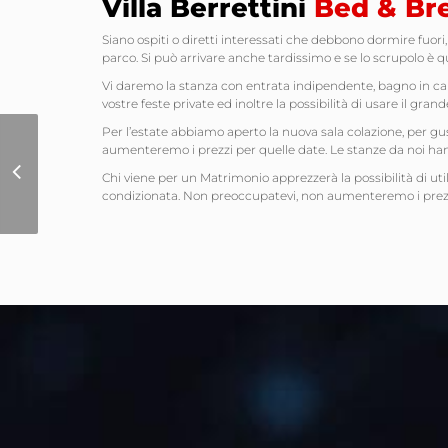
Villa Berrettini
Bed & Bre
Siano ospiti o diretti interessati che debbono dormire fuori, a
parco. Si può arrivare anche tardissimo e se lo scrupolo è qu
Vi daremo la stanza con entrata indipendente, bagno in cam
vostre feste private ed inoltre la possibilità di usare il gr
Per l’estate abbiamo aperto la nuova sala colazione, per gus
aumenteremo i prezzi per quelle date. Le stanze da noi hann
Sito Internet Arena
Chi viene per un Matrimonio apprezzerà la possibilità di utiliz
Shooters Club IDPA
condizionata. Non preoccupatevi, non aumenteremo i prezzi 