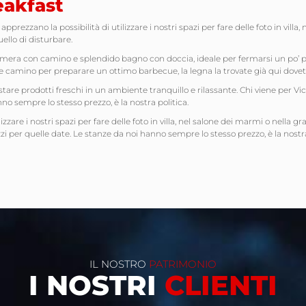
akfast
pprezzano la possibilità di utilizzare i nostri spazi per fare delle foto in villa
ello di disturbare.
era con camino e splendido bagno con doccia, ideale per fermarsi un po’ più 
ande camino per preparare un ottimo barbecue, la legna la trovate già qui dovet
tare prodotti freschi in un ambiente tranquillo e rilassante. Chi viene per Vi
o sempre lo stesso prezzo, è la nostra politica.
zare i nostri spazi per fare delle foto in villa, nel salone dei marmi o nella gra
per quelle date. Le stanze da noi hanno sempre lo stesso prezzo, è la nostra
IL NOSTRO
PATRIMONIO
I NOSTRI
CLIENTI