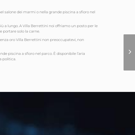
, nel salone dei marmi o nella grande piscina a sfioro nel
a lungo. A Villa Berrettini noi offriamo un posto per le
e portare solo la carne.
cenza oro Villa Berrettini non preoccupatevi, non
nde piscina a sfioro nel parco. È disponibile l’aria
 politica.