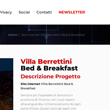
Privacy
Social
Contatti
NEWSLETTER
Home
Sito Internet Villa Berrettini Bed & Breakfast
Villa Berrettini
Bed & Breakfast
Descrizione Progetto
Sito internet
Villa Berrettini Bed &
Breakfast
Sempre più l’ospedale di Santorso in
provincia di Vicenza, con i suoi reparti
all’avanguardia, richiama persone da ogni
parte d’Italia. Questi sono gli ospiti che