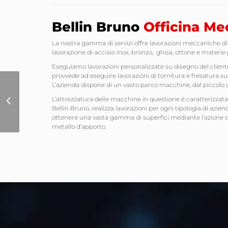
Bellin Bruno
Officina Me
La nostra gamma di servizi offre lavorazioni meccaniche di
lavorazione di acciaio inox, bronzo, ghisa, ottone e materie 
Eseguiamo lavorazioni personalizzate su disegno del cliente 
provvede ad eseguire lavorazioni di tornitura e fresatura su
L’azienda dispone di un vasto parco macchine, dal piccolo c
Sito Internet Villa
L’attrezzatura delle macchine in questione è caratterizzata d
Berrettini Bed &
Bellin Bruno, realizza lavorazioni per ogni tipologia di azie
Breakfast
ottenere una vasta gamma di superfici mediante l’azione di 
metallo d’apporto.