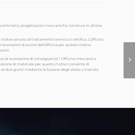
onto terzi, progettazioni meccaniche, torniture in ottone,
oltre servizio di trattamento termico o rettifica. L’officina
 lavorazioni di punta dell’officina per questo motivo
sioni.
 tipo di lavorazione di conseguenza l’ Officina meccanica
portazione di materiale per questo motivo consente di
di due giunti mediante la fusione degli stessi, o tramite