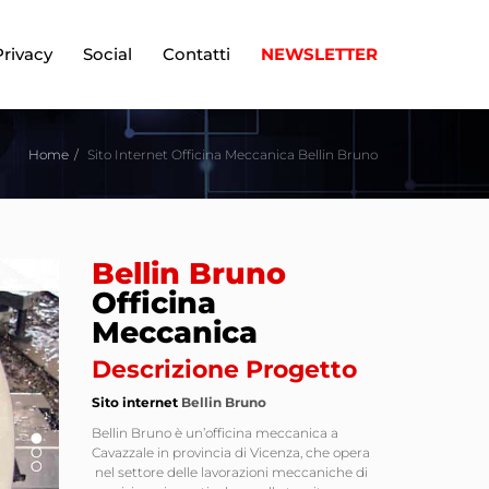
Privacy
Social
Contatti
NEWSLETTER
Home
Sito Internet Officina Meccanica Bellin Bruno
Bellin Bruno
Officina
Meccanica
Descrizione Progetto
Sito internet
Bellin Bruno
Bellin Bruno è un’officina meccanica a
Cavazzale in provincia di Vicenza, che opera
nel settore delle lavorazioni meccaniche di