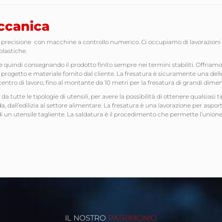
ccanica
 precisione con macchine a controllo numerico. Ci occupiamo di lavorazioni c
plastiche.
quindi consegnando il prodotto finito sempre nei termini stabiliti. Offriamo in
 progetto e materiale fornito dal cliente. La fresatura è sicuramente una delle
entro di lavoro, fino al montante da 10 metri per la fresatura di grandi dimen
a tutte le tipologie di utensili, per avere la possibilità di ottenere qualsiasi
nda, dall’edilizia al settore alimentare. La fresatura è una lavorazione per as
un utensile tagliente. La saldatura è il procedimento che permette l’unione 
IL NOSTRO
PATRIMONIO