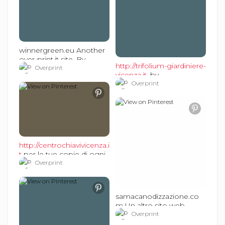
winnergreen.eu Another
over-print.it site. By
http://trifolium-giardiniere-
sitiinternetvicenza.it
Overprint
vicenza.it.
by
#sitiinternetvicenza
sitinternetvicenza.it e
Overprint
over-print.it
#sitiinternetvicenza
http://centrochiavivicenza.i
t
per le tue copie di ogni
chiave. Website by over-
Overprint
print.it e
sitiinternetvicenza.it
#sitiinternetvicenza
samacanodizzazione.co
m Un altro sito web
realizzato da over-print.it
Overprint
#sitiinternetvicenza