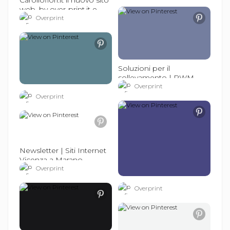
web, by over-print.it e
sitiinternetvicenza.it.
Overprint
#sitiinternetvicenza
Soluzioni per il
sollevamento | RWM
Paranchi Made in Italy
Overprint
Overprint
Newsletter | Siti Internet
Vicenza a Marano
Vicentino (VI)
Overprint
Overprint