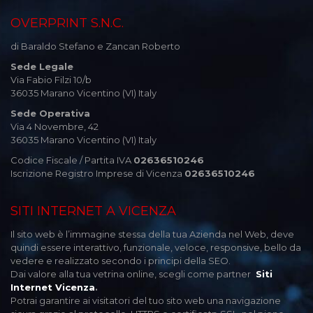
OVERPRINT S.N.C.
di Baraldo Stefano e Zancan Roberto
Sede Legale
Via Fabio Filzi 10/b
36035 Marano Vicentino (VI) Italy
Sede Operativa
Via 4 Novembre, 42
36035 Marano Vicentino (VI) Italy
Codice Fiscale / Partita IVA
02636510246
Iscrizione Registro Imprese di Vicenza
02636510246
SITI INTERNET A VICENZA
Il sito web è l’immagine stessa della tua Azienda nel Web, deve
quindi essere interattivo, funzionale, veloce, responsive, bello da
vedere e realizzato secondo i principi della SEO.
Dai valore alla tua vetrina online, scegli come partner
Siti
Internet Vicenza
.
Potrai garantire ai visitatori del tuo sito web una navigazione