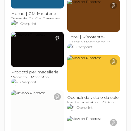
Home | GM Minuterie
Torneria CNC a Bassano
del Grappa (VI)
Overprint
Hotel | Ristorante-
Pizzeria Residence "al
Barcon" Sarcedo (VI)
Overprint
Prodotti per macellerie
Vicenza | Bassetto
Angelo Cornedo (VI)
Overprint
Occhiali da vista e da sole
lenti a contatto | Ottica
Lanaro Malo (VI)
Overprint