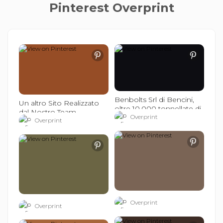
Pinterest Overprint
Benbolts Srl di Bencini,
Un altro Sito Realizzato
oltre 10.000 tonnellate di
dal Nostro Team
prodotti, più di 45.000 tipi
Overprint
Overprint
di dadi, viti e bulloni in
acciao inox, ottone e
nylon a magazzino.
Overprint
Overprint