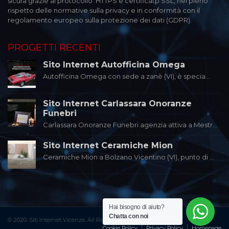
sicura grazie al protocollo HTTPS e certificatp SSL, nel pieno
rispetto delle normative sulla privacy e in conformità con il
regolamento europeo sulla protezione dei dati (GDPR).
PROGETTI RECENTI
Sito Internet Autofficina Omega
Autofficina Omega con sede a zanè (VI), è specia...
Sito Internet Carlassara Onoranze
Funebri
Carlassara Onoranze Funebri agenzia attiva a Mestr...
Sito Internet Ceramiche Mion
Ceramiche Mion a Bolzano Vicentino (VI), punto di ...
Hai bisogno di aiuto?
Chatta con noi
© 2020. Siti Internet Vicenza. All Right Reserved.
Cookie Policy
Privacy Policy
Homepage