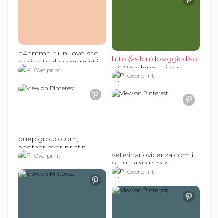
q4emme.it il nuovo sito
http://asilonidoraggiodisol
realizzato da over-print.it
e.it
Wordpress site by
e sitiinternetvicenza.it
Overprint
sitiinternetvicenza.it e
Overprint
#sitiinternetvicenza
over-print.it
#sitiinternetvicenza
duepigroup.com,
another over-print.it
veterinariovicenza.com il
website, by
Overprint
VETERINARIO A
sitiinternetvicenza.it
VICENZA. by over-print.it
Overprint
#sitiinternetvicenza
e sitiinternetvicenza.it
#sitiinternetvicenza