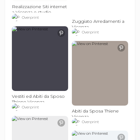
Realizzazione Siti internet
a Vicenza e studio
grafico. Con Voi,
Overprint
Zuggiato Arredamenti a
sceglieremo la soluzione
Vicenza
più adatta alle esigenze
Overprint
del vostro Business!!!
Vestiti ed Abiti da Sposo
Thiene Vicenza
Overprint
Abiti da Sposa Thiene
Vicenza
Overprint