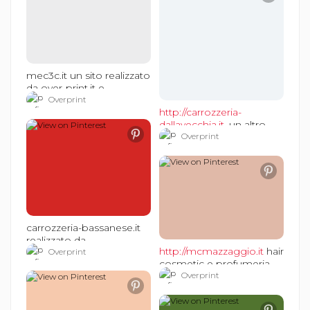
mec3c.it un sito realizzato
da over-print.it e
sitiinternetvicenza.it
Overprint
http://carrozzeria-
#sitiinternetvicenza
dallavecchia.it,
un altro
sito over-print.it e
Overprint
sitiinternetvicenza.it
#sitiinternetvicenza
carrozzeria-bassanese.it
realizzato da
http://mcmazzaggio.it
hair
sitiinternetvicenza e over-
Overprint
cosmetic e profumeria.
print.it
by over-print.it e
Overprint
#sitiinternetvicenza.it
sitiinternetvicenza.it
#sitiinternetvicenza