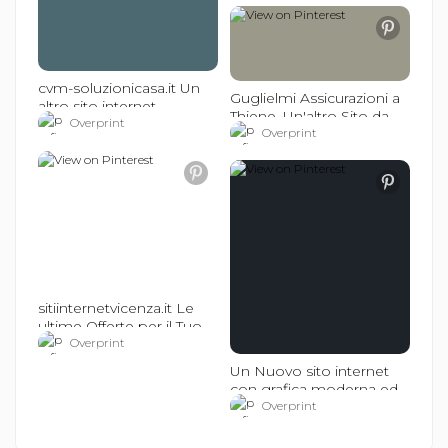
cvm-soluzionicasa.it Un
Guglielmi Assicurazioni a
altro sito internet
Thiene. Un'altro Sito da
realizzato da Over-print.it
Overprint
http://over-print.it
Overprint
e sitiinternetvicenza.it
#sitiinternetvicenza
#sitiinternetvicenza
sitiinternetvicenza.it Le
ultime Offerte per il Tuo
sito Internet di Classe.
Overprint
Approfittane ora!!!
Un Nuovo sito internet
#sitiinternetvicenza
con grafica moderna ed
accattivante. Un'altro Sito
Overprint
da
http://over-print.it
e
sitiinternetvicenza.it