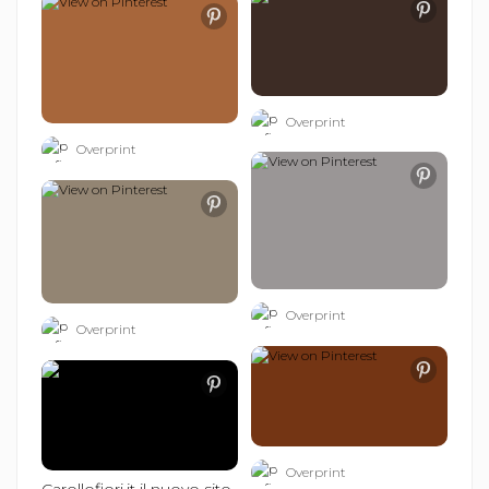
Overprint
Overprint
Overprint
Overprint
Overprint
Carollofiori.it il nuovo sito