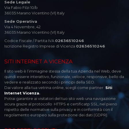
Sede Legale
Via Fabio Filzi 10/b
36035 Marano Vicentino (VI) Italy
Sede Operativa
Via 4 Novembre, 42
36035 Marano Vicentino (VI) Italy
Codice Fiscale / Partita IVA
02636510246
Iscrizione Registro Imprese di Vicenza
02636510246
SITI INTERNET A VICENZA
Il sito web è l’immagine stessa della tua Azienda nel Web, deve
quindi essere interattivo, funzionale, veloce, responsive, bello da
vedere e realizzato secondo i principi della SEO.
Dai valore alla tua vetrina online, scegli come partner
Siti
Internet Vicenza
.
Potrai garantire ai visitatori del tuo sito web una navigazione
sicura grazie al protocollo HTTPS e certificatp SSL, nel pieno
rispetto delle normative sulla privacy e in conformità con il
regolamento europeo sulla protezione dei dati (GDPR).