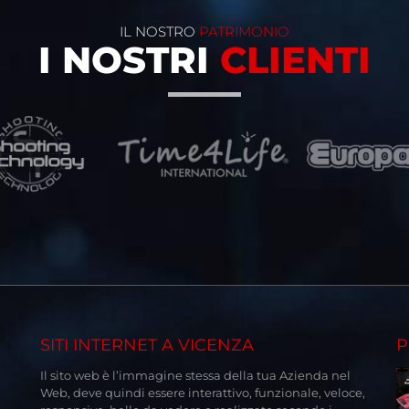
IL NOSTRO
PATRIMONIO
I NOSTRI
CLIENTI
SITI INTERNET A VICENZA
P
Il sito web è l’immagine stessa della tua Azienda nel
Web, deve quindi essere interattivo, funzionale, veloce,