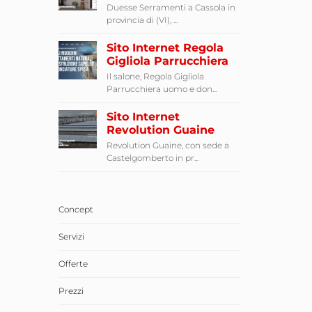
Duesse Serramenti a Cassola in
provincia di (VI), ...
Sito Internet Regola
Gigliola Parrucchiera
Il salone, Regola Gigliola
Parrucchiera uomo e don...
Sito Internet
Revolution Guaine
Revolution Guaine, con sede a
Castelgomberto in pr...
Concept
Servizi
Offerte
Prezzi