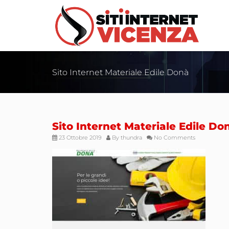
Sito Internet Materiale Edile Donà
Sito Internet Materiale Edile Do
23 Ottobre 2019
By
thundra
No Comments