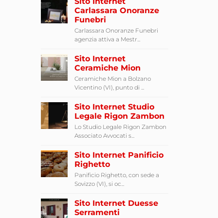
Sito Internet
Carlassara Onoranze
Funebri
Carlassara Onoranze Funebri
agenzia attiva a Mestr...
Sito Internet
Ceramiche Mion
Ceramiche Mion a Bolzano
Vicentino (VI), punto di ...
Sito Internet Studio
Legale Rigon Zambon
Lo Studio Legale Rigon Zambon
Associato Avvocati s...
Sito Internet Panificio
Righetto
Panificio Righetto, con sede a
Sovizzo (VI), si oc...
Sito Internet Duesse
Serramenti