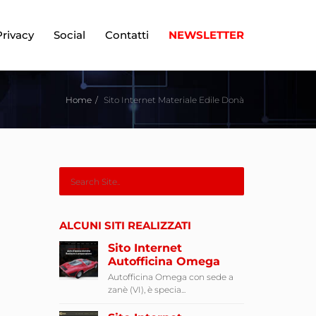
Privacy
Social
Contatti
NEWSLETTER
Home
Sito Internet Materiale Edile Donà
ALCUNI SITI REALIZZATI
Sito Internet
Autofficina Omega
Autofficina Omega con sede a
zanè (VI), è specia...