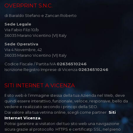
OVERPRINT S.N.C.
di Baraldo Stefano e Zancan Roberto
Sede Legale
Via Fabio Filzi 10/b
36035 Marano Vicentino (VI) Italy
Sede Operativa
Via 4 Novembre, 42
36035 Marano Vicentino (VI) Italy
Codice Fiscale / Partita IVA
02636510246
Iscrizione Registro Imprese di Vicenza
02636510246
SITI INTERNET A VICENZA
Il sito web è l’immagine stessa della tua Azienda nel Web, deve
quindi essere interattivo, funzionale, veloce, responsive, bello da
vedere e realizzato secondo i principi della SEO.
Dai valore alla tua vetrina online, scegli come partner
Siti
Internet Vicenza
.
Potrai garantire ai visitatori del tuo sito web una navigazione
sicura grazie al protocollo HTTPS e certificatp SSL, nel pieno