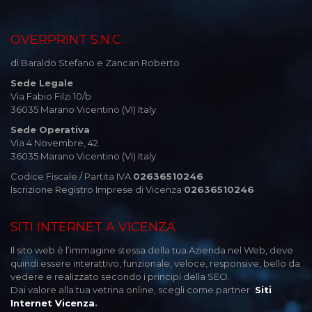
OVERPRINT S.N.C.
di Baraldo Stefano e Zancan Roberto
Sede Legale
Via Fabio Filzi 10/b
36035 Marano Vicentino (VI) Italy
Sede Operativa
Via 4 Novembre, 42
36035 Marano Vicentino (VI) Italy
Codice Fiscale / Partita IVA
02636510246
Iscrizione Registro Imprese di Vicenza
02636510246
SITI INTERNET A VICENZA
Il sito web è l’immagine stessa della tua Azienda nel Web, deve
quindi essere interattivo, funzionale, veloce, responsive, bello da
vedere e realizzato secondo i principi della SEO.
Dai valore alla tua vetrina online, scegli come partner
Siti
Internet Vicenza
.