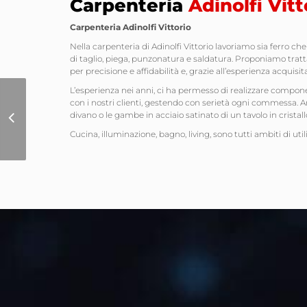
Carpenteria
Adinolfi Vitt
Carpenteria Adinolfi Vittorio
Nella carpenteria di Adinolfi Vittorio lavoriamo sia ferro ch
di taglio, piega, punzonatura e saldatura. Proponiamo tratt
per precisione e affidabilità e, grazie all’esperienza acquisi
L’esperienza nei anni, ci ha permesso di realizzare compone
con i nostri clienti, gestendo con serietà ogni commessa. 
Sito Internet Simtech
divano o le gambe in acciaio satinato di un tavolo in cristall
Tannery Solutions
Cucina, illuminazione, bagno, living, sono tutti ambiti di utili