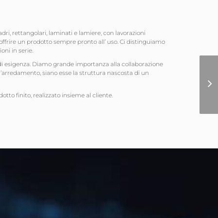
ri, rettangolari, laminati e lamiere, con lavorazioni
offrire un prodotto sempre pronto all’ uso. Ci distinguiamo
oni in serie.
o di esigenza. Diamo grande importanza alla collaborazione
l’arredamento, siano
esse la struttura nascosta di un
odotto finito, realizzato insieme al cliente.