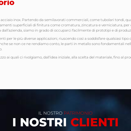
orio
e acciaio inox. Partendo da semilavorati commerciali, come tubolari tondi, quad
amenti superficiali di finitura come cromatura, zincatura e verniciatura, per 
ta dall’azienda, siamo in grado di occuparci facilmente di prototipi e di produzi
nti per le più diverse applicazioni, riuscendo così a soddisfare qualsiasi tip
Anche se non ce ne rendiamo conto, le parti in metallo sono fondamentali nel
o.
zzo ai quali ci rivolgiamo, dall’idea
iniziale, alla scelta del materiale, fino al pr
IL NOSTRO
PATRIMONIO
I NOSTRI
CLIENTI