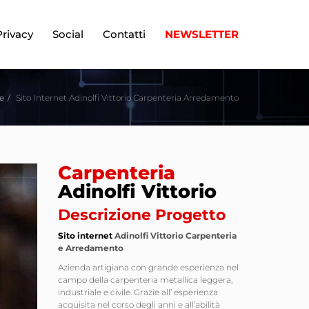
Privacy
Social
Contatti
NEWSLETTER
e
Sito Internet Adinolfi Vittorio Carpenteria Arredamento
Carpenteria
Adinolfi Vittorio
Descrizione Progetto
Sito internet
Adinolfi Vittorio Carpenteria
e Arredamento
Azienda artigiana con grande esperienza nel
campo della carpenteria metallica leggera,
industriale e civile. Grazie all’ esperienza
acquisita nel corso degli anni e all’abilità