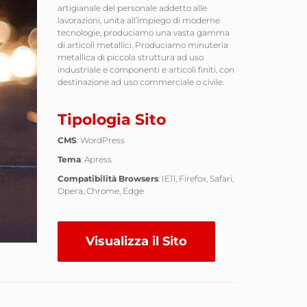
artigianale del personale addetto alle
lavorazioni, unita all’impiego di moderne
tecnologie, produciamo una vasta gamma
di articoli metallici. Produciamo minuteria
metallica di piccola struttura ad uso
industriale e componenti e articoli finiti, con
destinazione ad uso commerciale o civile.
Tipologia Sito
CMS
: WordPress
Tema
: Apress
Compatibilità Browsers
: IE11, Firefox, Safari,
Opera, Chrome, Edge
Visualizza il Sito