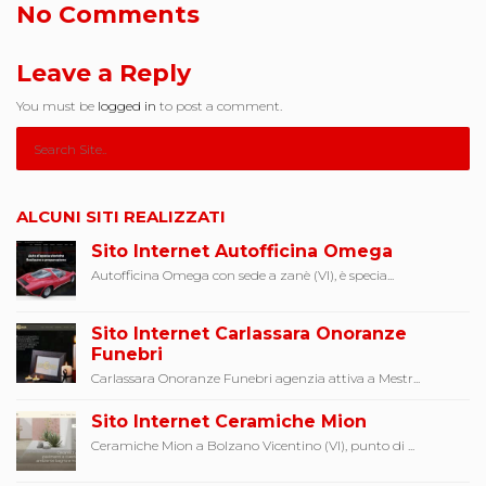
No Comments
Leave a Reply
You must be
logged in
to post a comment.
ALCUNI SITI REALIZZATI
Sito Internet Autofficina Omega
Autofficina Omega con sede a zanè (VI), è specia...
Sito Internet Carlassara Onoranze
Funebri
Carlassara Onoranze Funebri agenzia attiva a Mestr...
Sito Internet Ceramiche Mion
Ceramiche Mion a Bolzano Vicentino (VI), punto di ...