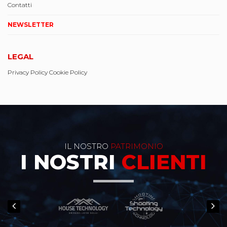
Contatti
NEWSLETTER
LEGAL
Privacy Policy
Cookie Policy
IL NOSTRO
PATRIMONIO
I NOSTRI
CLIENTI