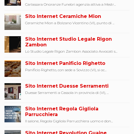
Carlassara Onoranze Funebri agenzia attiva a Mestr...
Sito Internet Ceramiche Mion
Ceramiche Mion a Bolzano Vicentino (VI), punto di ...
Sito Internet Studio Legale Rigon
Zambon
Lo Studio Legale Rigon Zambon Associato Avvocati s...
Sito Internet Panificio Righetto
Panificio Righetto, con sede a Sovizzo (VI), si oc...
Sito Internet Duesse Serramenti
Duesse Serramenti a Cassola in provincia di (VI), ...
Sito Internet Regola Gigliola
Parrucchiera
Il salone, Regola Gigliola Parrucchiera uomo e don...
Sito Internet Revolution Guaine