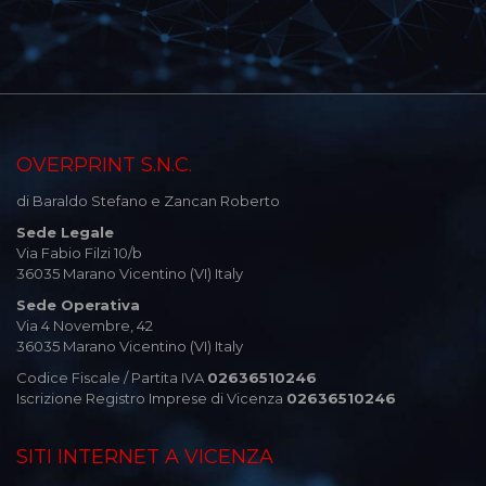
OVERPRINT S.N.C.
di Baraldo Stefano e Zancan Roberto
Sede Legale
Via Fabio Filzi 10/b
36035 Marano Vicentino (VI) Italy
Sede Operativa
Via 4 Novembre, 42
36035 Marano Vicentino (VI) Italy
Codice Fiscale / Partita IVA
02636510246
Iscrizione Registro Imprese di Vicenza
02636510246
SITI INTERNET A VICENZA