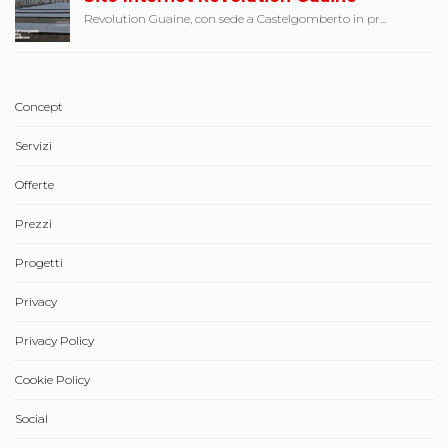
Revolution Guaine, con sede a Castelgomberto in pr...
Concept
Servizi
Offerte
Prezzi
Progetti
Privacy
Privacy Policy
Cookie Policy
Social