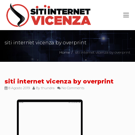
siti internet vicenza by overprint
Home
siti internet vicenza by overprint
siti internet vicenza by overprint
8 Agosto 2019
By
thundra
No Comments