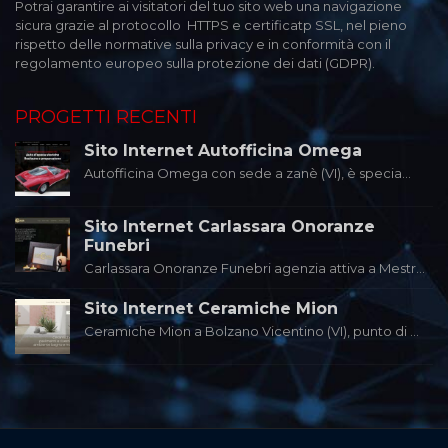
Potrai garantire ai visitatori del tuo sito web una navigazione
sicura grazie al protocollo HTTPS e certificatp SSL, nel pieno
rispetto delle normative sulla privacy e in conformità con il
regolamento europeo sulla protezione dei dati (GDPR).
PROGETTI RECENTI
Sito Internet Autofficina Omega
Autofficina Omega con sede a zanè (VI), è specia...
Sito Internet Carlassara Onoranze
Funebri
Carlassara Onoranze Funebri agenzia attiva a Mestr...
Sito Internet Ceramiche Mion
Ceramiche Mion a Bolzano Vicentino (VI), punto di ...