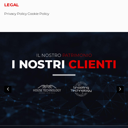
LEGAL
Privacy Policy
Cookie Policy
IL NOSTRO
PATRIMONIO
I NOSTRI
CLIENTI