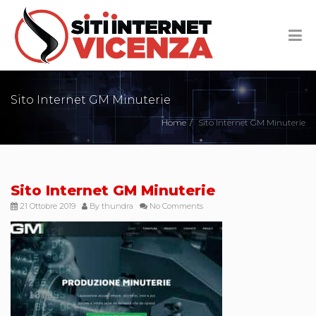
Sito Internet GM Minuterie
Home
Sito Internet GM Minuterie
Sito Internet GM Minuterie
21 Ottobre 2019
By
thundra
No Comments