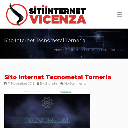
Sito Internet Tecnometal Torneria
Home
Sito Internet Tecnometal Torneria
Sito Internet Tecnometal Torneria
11 Novembre 2019
By
thundra
No Comments