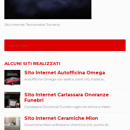
Sito Internet Tecnometal Torneria
ALCUNI SITI REALIZZATI
Sito Internet Autofficina Omega
Autofficina Omega con sede a zanè (VI), è specia...
Sito Internet Carlassara Onoranze
Funebri
Carlassara Onoranze Funebri agenzia attiva a Mestr...
Sito Internet Ceramiche Mion
Ceramiche Mion a Bolzano Vicentino (VI), punto di ...