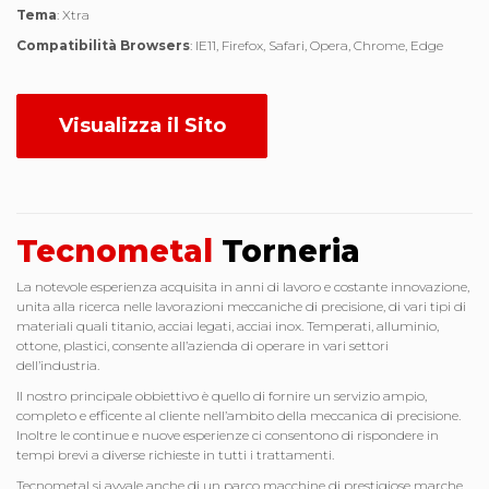
Tema
: Xtra
Compatibilità Browsers
: IE11, Firefox, Safari, Opera, Chrome, Edge
Visualizza il Sito
Tecnometal
Torneria
La notevole esperienza acquisita in anni di lavoro e costante innovazione,
unita alla ricerca nelle lavorazioni meccaniche di precisione, di vari tipi di
materiali quali titanio, acciai legati, acciai inox. Temperati, alluminio,
ottone, plastici, consente all’azienda di operare in vari settori
dell’industria.
Il nostro principale obbiettivo è quello di fornire un servizio ampio,
completo e efficente al cliente nell’ambito della meccanica di precisione.
Inoltre le continue e nuove esperienze ci consentono di rispondere in
tempi brevi a diverse richieste in tutti i trattamenti.
Tecnometal si avvale anche di un parco macchine di prestigiose marche