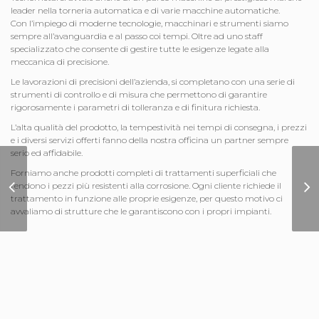
leader nella torneria automatica e di varie macchine automatiche.
Con l’impiego di moderne tecnologie, macchinari e strumenti siamo
sempre all’avanguardia e al passo coi tempi. Oltre ad uno staff
specializzato che consente di gestire tutte le esigenze legate alla
meccanica di precisione.
Le lavorazioni di precisioni dell’azienda, si completano con una serie di
strumenti di controllo e di misura che permettono di garantire
rigorosamente i parametri di tolleranza e di finitura richiesta.
L’alta qualità del prodotto, la tempestività nei tempi di consegna, i prezzi
e i diversi servizi offerti fanno della nostra officina
un partner sempre
serio ed affidabile.
Forniamo anche prodotti completi di trattamenti superficiali che
Sito Internet Studio
rendono i pezzi più resistenti alla corrosione. Ogni cliente richiede il
Tre Gi
trattamento in funzione alle proprie esigenze, per questo motivo ci
avvaliamo di strutture che le garantiscono con i propri impianti.