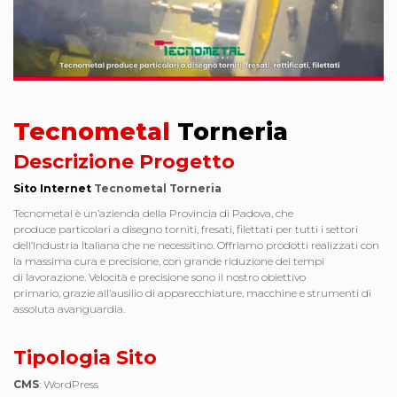
Tecnometal
Torneria
Descrizione Progetto
Sito Internet
Tecnometal Torneria
Tecnometal è un’azienda della Provincia di Padova, che
produce particolari a disegno torniti, fresati, filettati per tutti i settori
dell’Industria Italiana che ne necessitino. Offriamo prodotti realizzati con
la massima cura e precisione, con grande riduzione dei tempi
di lavorazione. Velocità e precisione sono il nostro obiettivo
primario, grazie all’ausilio di apparecchiature, macchine e strumenti di
assoluta avanguardia.
Tipologia Sito
CMS
: WordPress