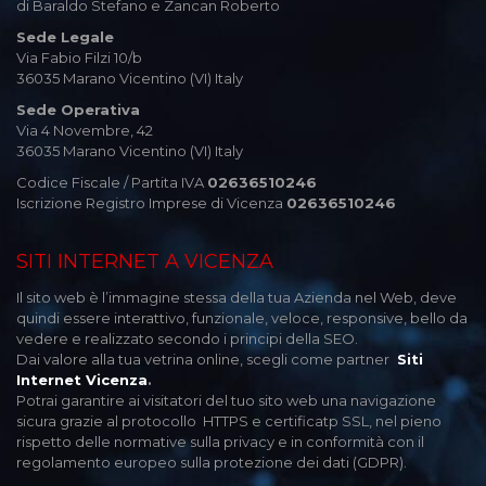
di Baraldo Stefano e Zancan Roberto
Sede Legale
Via Fabio Filzi 10/b
36035 Marano Vicentino (VI) Italy
Sede Operativa
Via 4 Novembre, 42
36035 Marano Vicentino (VI) Italy
Codice Fiscale / Partita IVA
02636510246
Iscrizione Registro Imprese di Vicenza
02636510246
SITI INTERNET A VICENZA
Il sito web è l’immagine stessa della tua Azienda nel Web, deve
quindi essere interattivo, funzionale, veloce, responsive, bello da
vedere e realizzato secondo i principi della SEO.
Dai valore alla tua vetrina online, scegli come partner
Siti
Internet Vicenza
.
Potrai garantire ai visitatori del tuo sito web una navigazione
sicura grazie al protocollo HTTPS e certificatp SSL, nel pieno
rispetto delle normative sulla privacy e in conformità con il
regolamento europeo sulla protezione dei dati (GDPR).