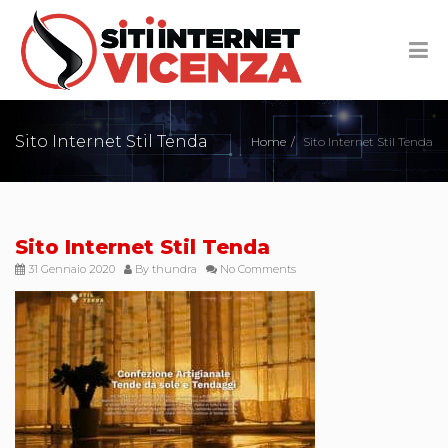
Sito Internet Stil Tenda
Home
Sito Internet Stil Tenda
Sito Internet Stil Tenda
31 Gennaio 2020
By
thundra
No Comments