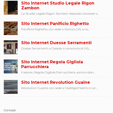
Sito Internet Studio Legale Rigon
Zambon
Lo Studio Legale Rigon Zambon Associato Avvocati s...
Sito Internet Panificio Righetto
Panificio Righetto, con sede a Sovizzo (VI), si oc...
Sito Internet Duesse Serramenti
Duesse Serramenti a Cassola in provincia di (VI), ...
Sito Internet Regola Gigliola
Parrucchiera
Il salone, Regola Gigliola Parrucchiera uomo e don...
Sito Internet Revolution Guaine
Revolution Guaine, con sede a Castelgomberto in pr...
Concept