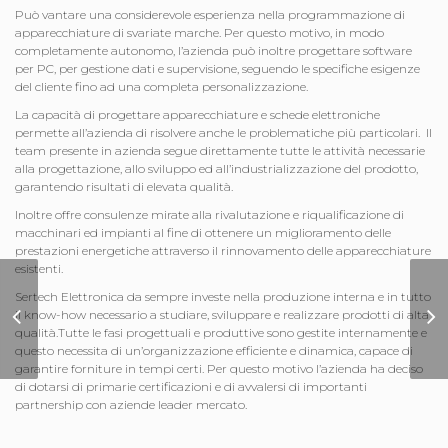
Può vantare una considerevole esperienza nella programmazione di
apparecchiature di svariate marche. Per questo motivo, in modo
completamente autonomo, l’azienda può inoltre progettare software
per PC, per gestione dati e supervisione, seguendo le specifiche esigenze
del cliente fino ad una completa personalizzazione.
La capacità di progettare apparecchiature e schede elettroniche
permette all’azienda di risolvere anche le problematiche più particolari. Il
team presente in azienda segue direttamente tutte le attività necessarie
alla progettazione, allo sviluppo ed all’industrializzazione del prodotto,
garantendo risultati di elevata qualità.
Inoltre offre consulenze mirate alla rivalutazione e riqualificazione di
macchinari ed impianti al fine di ottenere un miglioramento delle
prestazioni energetiche attraverso il rinnovamento delle apparecchiature
esistenti.
Sertech Elettronica da sempre investe nella produzione interna e in tutto
Sito Internet
il know-how necessario a studiare, sviluppare e realizzare prodotti di alta
Segheria Meneghini
qualità.Tutte le fasi progettuali e produttive sono gestite internamente e
questo necessita di un’organizzazione efficiente e dinamica, capace di
garantire forniture in tempi certi. Per questo motivo l’azienda ha deciso
di dotarsi di primarie certificazioni e di avvalersi di importanti
partnership con aziende leader mercato.