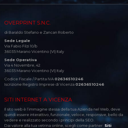
OVERPRINT S.N.C.
di Baraldo Stefano e Zancan Roberto
Sede Legale
Via Fabio Filzi 10/b
36035 Marano Vicentino (VI) Italy
Sede Operativa
Via 4 Novembre, 42
36035 Marano Vicentino (VI) Italy
Codice Fiscale / Partita IVA
02636510246
Iscrizione Registro Imprese di Vicenza
02636510246
SITI INTERNET A VICENZA
Il sito web è l’immagine stessa della tua Azienda nel Web, deve
quindi essere interattivo, funzionale, veloce, responsive, bello da
vedere e realizzato secondo i principi della SEO.
Dai valore alla tua vetrina online, scegli come partner
Siti