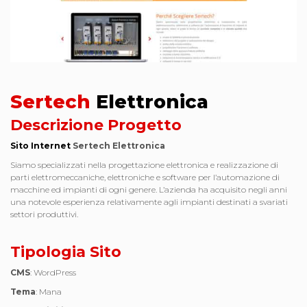
Sertech
Elettronica
Descrizione Progetto
Sito Internet
Sertech Elettronica
Siamo specializzati nella progettazione elettronica e realizzazione di
parti elettromeccaniche, elettroniche e software per l’automazione di
macchine ed impianti di ogni genere. L’azienda ha acquisito negli anni
una notevole esperienza relativamente agli impianti destinati a svariati
settori produttivi.
Tipologia Sito
CMS
: WordPress
Tema
: Mana