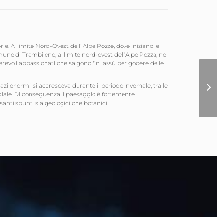
rle. Al limite Nord-Ovest dell’ Alpe Pozze, dove iniziano le
omune di Trambileno, al limite nord-ovest dell’Alpe Pozza, nel
revoli appassionati che salgono fin lassù per godere delle
pazi enormi, si accresceva durante il periodo invernale, tra le
ndiale. Di conseguenza il paesaggio è fortemente
essanti spunti sia geologici che botanici.