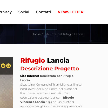
Privacy
Social
Contatti
NEWSLETTER
Home
Sito Internet Rifugio Lancia
Rifugio
Lancia
Descrizione Progetto
Sito Internet
Realizzato per Rifugio
Lancia.
Situato nel Comune di Trambileno, al limite
nord-ovest dell’Alpe Pozza, nel cuore del
Pasubio ed eretto sui resti di un’ ex
costruzione austroungarica, il
Rifugio
Vincenzo Lancia
è quindi un punto d’
appoggio per gli innumerevoli appassionati