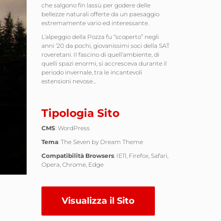
che salgono fin lassù per godere delle
bellezze naturali offerte da un paesaggio
estremamente vario ed interessante.
L’alpeggio della Pozza fu “scoperto” negli
anni ‘20 da pochi, giovanissimi soci della SAT
roveretani. Il fascino di quell’ambiente, di
quelli spazi enormi, si accresceva durante il
periodo invernale, tra le incantevoli
estensioni nevose…
Tipologia Sito
CMS
: WordPress
Tema
: The Seven by Dream Theme
Compatibilità Browsers
: IE11, Firefox, Safari,
Opera, Chrome, Edge
Visualizza il Sito