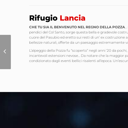
Rifugio
Lancia
CHE TU SIA IL BENVENUTO
NEL REGNO DELLA POZZA
… 
pendici del Col Santo, sorge questa bella e gradevole costruz
cuore del Pasubio ed eretto sui resti di un’ ex costruzione 
bellezze naturali, offerte da un paesaggio estremamente va
Sito Internet
L’alpeggio della Pozza fu “scoperto” negli anni ‘20 da pochi, 
Ecommerce
incantevoli estensioni nevose… Da notare che la maggior par
Shooting Technology
condizionato dagli eventi bellici risalenti all’epoca. Un’escur