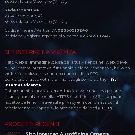
36035 Marano Vicentino (VI) Italy
Sede Operativa
Via 4 Novembre, 42
36035 Marano Vicentino (VI) Italy
Codice Fiscale / Partita IVA
02636510246
Iscrizione Registro Imprese di Vicenza
02636510246
SITI INTERNET A VICENZA
Il sito web è l’immagine stessa della tua Azienda nel Web, deve
quindi essere interattivo, funzionale, veloce, responsive, bello da
vedere e realizzato secondo i principi della SEO.
Dai valore alla tua vetrina online, scegli come partner
Siti
Internet Vicenza
.
Potrai garantire ai visitatori del tuo sito web una navigazione
sicura grazie al protocollo HTTPS e certificatp SSL, nel pieno
rispetto delle normative sulla privacy e in conformità con il
regolamento europeo sulla protezione dei dati (GDPR).
PROGETTI RECENTI
Sito Internet Autofficina Omega