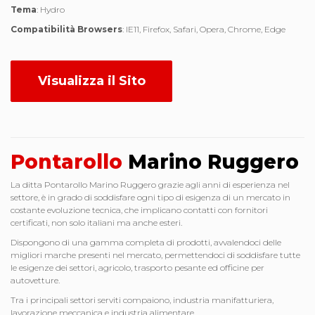
Tema
: Hydro
Compatibilità Browsers
: IE11, Firefox, Safari, Opera, Chrome, Edge
Visualizza il Sito
Pontarollo
Marino Ruggero
La ditta Pontarollo Marino Ruggero grazie agli anni di esperienza nel
settore, è in grado di soddisfare ogni tipo di esigenza di un mercato in
costante evoluzione tecnica, che implicano contatti con fornitori
certificati, non solo italiani ma anche esteri.
Dispongono di una gamma completa di prodotti, avvalendoci delle
migliori marche presenti nel mercato, permettendoci di soddisfare tutte
le esigenze dei settori, agricolo, trasporto pesante ed officine per
autovetture.
Tra i principali settori serviti compaiono, industria manifatturiera,
lavorazione meccanica e industria alimentare.