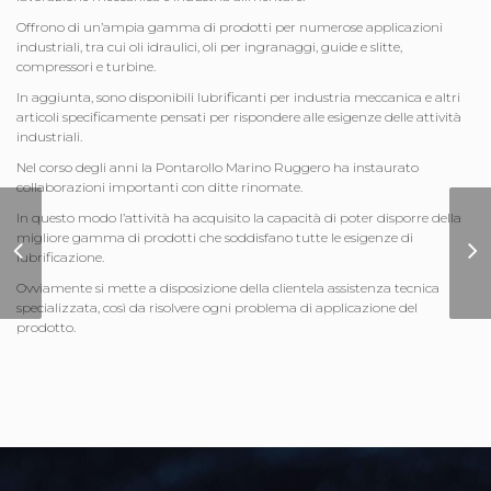
Offrono di un’ampia gamma di prodotti per numerose applicazioni
industriali, tra cui oli idraulici, oli per ingranaggi, guide e slitte,
compressori e turbine.
In aggiunta, sono disponibili lubrificanti per industria meccanica e altri
articoli specificamente pensati per rispondere alle esigenze delle attività
industriali.
Nel corso degli anni la Pontarollo Marino Ruggero ha instaurato
collaborazioni importanti con ditte rinomate.
In questo modo l’attività ha acquisito la capacità di poter disporre della
migliore gamma di prodotti che soddisfano tutte le esigenze di
Sito Internet Nuova
lubrificazione.
Vimini
Ovviamente si mette a disposizione della clientela assistenza tecnica
specializzata, così da risolvere ogni problema di applicazione del
prodotto.