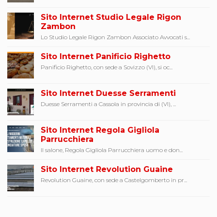
Sito Internet Studio Legale Rigon
Zambon
Lo Studio Legale Rigon Zambon Associato Avvocati s...
Sito Internet Panificio Righetto
Panificio Righetto, con sede a Sovizzo (VI), si oc...
Sito Internet Duesse Serramenti
Duesse Serramenti a Cassola in provincia di (VI), ...
Sito Internet Regola Gigliola
Parrucchiera
Il salone, Regola Gigliola Parrucchiera uomo e don...
Sito Internet Revolution Guaine
Revolution Guaine, con sede a Castelgomberto in pr...