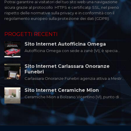
Potrai garantire ai visitatori del tuo sito web una navigazione
sicura grazie al protocollo HTTPS e certificatp SSL, nel pieno
rispetto delle normative sulla privacy e in conformità con il
regolamento europeo sulla protezione dei dati (GDPR).
PROGETTI RECENTI
Sito Internet Autofficina Omega
Autofficina Omega con sede a zanè (VI), è specia...
Sito Internet Carlassara Onoranze
Funebri
Carlassara Onoranze Funebri agenzia attiva a Mestr...
Sito Internet Ceramiche Mion
Ceramiche Mion a Bolzano Vicentino (VI), punto di ...