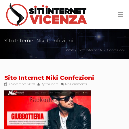
Sito Internet Niki Confezioni
Home
Sito Internet Niki Confezioni
Sito Internet Niki Confezioni
3 Novembre 2020
By
thundra
No Comments