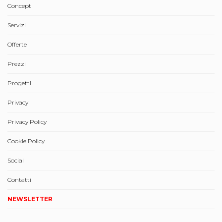
Concept
Servizi
Offerte
Prezzi
Progetti
Privacy
Privacy Policy
Cookie Policy
Social
Contatti
NEWSLETTER