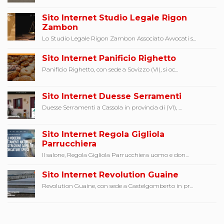
Sito Internet Studio Legale Rigon
Zambon
Lo Studio Legale Rigon Zambon Associato Avvocati s...
Sito Internet Panificio Righetto
Panificio Righetto, con sede a Sovizzo (VI), si oc...
Sito Internet Duesse Serramenti
Duesse Serramenti a Cassola in provincia di (VI), ...
Sito Internet Regola Gigliola
Parrucchiera
Il salone, Regola Gigliola Parrucchiera uomo e don...
Sito Internet Revolution Guaine
Revolution Guaine, con sede a Castelgomberto in pr...