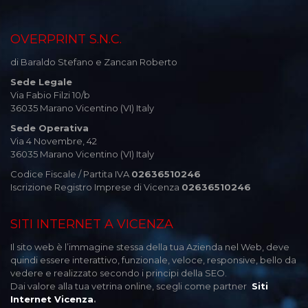
OVERPRINT S.N.C.
di Baraldo Stefano e Zancan Roberto
Sede Legale
Via Fabio Filzi 10/b
36035 Marano Vicentino (VI) Italy
Sede Operativa
Via 4 Novembre, 42
36035 Marano Vicentino (VI) Italy
Codice Fiscale / Partita IVA
02636510246
Iscrizione Registro Imprese di Vicenza
02636510246
SITI INTERNET A VICENZA
Il sito web è l’immagine stessa della tua Azienda nel Web, deve
quindi essere interattivo, funzionale, veloce, responsive, bello da
vedere e realizzato secondo i principi della SEO.
Dai valore alla tua vetrina online, scegli come partner
Siti
Internet Vicenza
.