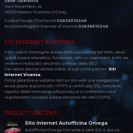
Sede Operativa
Via 4 Novembre, 42
36035 Marano Vicentino (VI) Italy
Codice Fiscale / Partita IVA
02636510246
Iscrizione Registro Imprese di Vicenza
02636510246
SITI INTERNET A VICENZA
Il sito web è l’immagine stessa della tua Azienda nel Web, deve
quindi essere interattivo, funzionale, veloce, responsive, bello da
vedere e realizzato secondo i principi della SEO.
Dai valore alla tua vetrina online, scegli come partner
Siti
Internet Vicenza
.
Potrai garantire ai visitatori del tuo sito web una navigazione
sicura grazie al protocollo HTTPS e certificatp SSL, nel pieno
rispetto delle normative sulla privacy e in conformità con il
regolamento europeo sulla protezione dei dati (GDPR).
PROGETTI RECENTI
Sito Internet Autofficina Omega
Autofficina Omega con sede a zanè (VI), è specia...