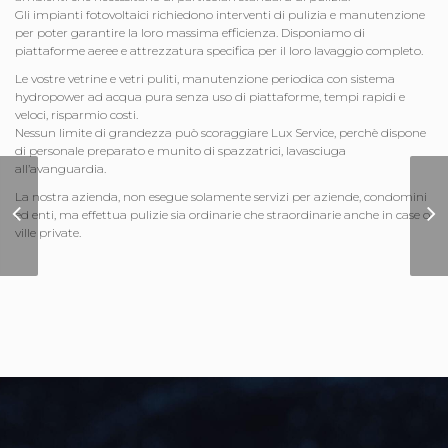
Gli impianti fotovoltaici richiedono interventi di pulizia e manutenzione
per poter garantire la loro massima efficienza. Disponiamo di
piattaforme aeree e attrezzatura specifica per il loro lavaggio completo.
Le vostre vetrine e vetri puliti, manutenzione periodica con sistema
hydropower ad acqua pura senza uso di piattaforme, tempi rapidi e
veloci, risparmio costi.
Nessun limite di grandezza può scoraggiare Lux Service, perchè dispone
di personale preparato e munito di spazzatrici, lavasciuga
all’avanguardia.
Sito Internet
La nostra azienda, non esegue solamente servizi per aziende, condomini
Autodemolizione
ed enti, ma effettua pulizie sia ordinarie che straordinarie anche in case o
ville private.
Luca Fratelli