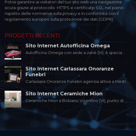
Potrai garantire ai visitatori del tuo sito web una navigazione
sicura grazie al protocollo HTTPS e certificatp SSL, nel pieno
rispetto delle normative sulla privacy e in conformità con il
regolamento europeo sulla protezione dei dati (GDPR).
PROGETTI RECENTI
Sito Internet Autofficina Omega
Autofficina Omega con sede a zanè (VI), è specia...
Sito Internet Carlassara Onoranze
Funebri
Carlassara Onoranze Funebri agenzia attiva a Mestr...
Sito Internet Ceramiche Mion
Ceramiche Mion a Bolzano Vicentino (VI), punto di ...