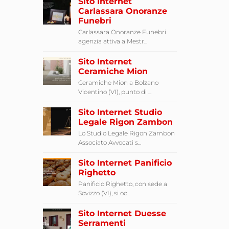
Sito Internet
Carlassara Onoranze
Funebri
Carlassara Onoranze Funebri
agenzia attiva a Mestr...
Sito Internet
Ceramiche Mion
Ceramiche Mion a Bolzano
Vicentino (VI), punto di ...
Sito Internet Studio
Legale Rigon Zambon
Lo Studio Legale Rigon Zambon
Associato Avvocati s...
Sito Internet Panificio
Righetto
Panificio Righetto, con sede a
Sovizzo (VI), si oc...
Sito Internet Duesse
Serramenti