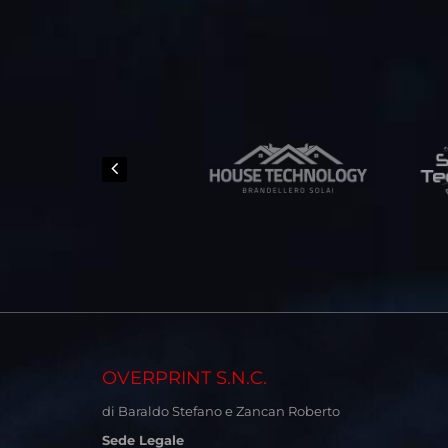
OVERPRINT S.N.C.
di Baraldo Stefano e Zancan Roberto
Sede Legale