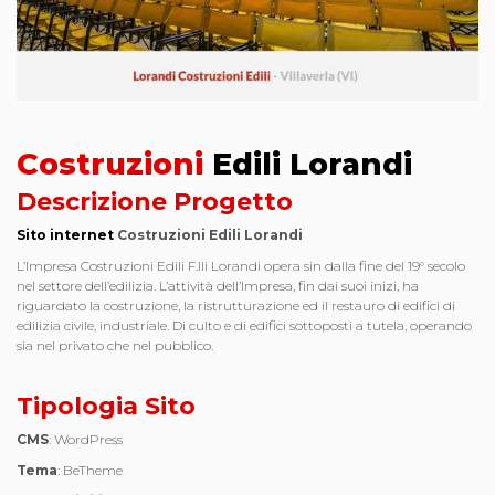
Costruzioni
Edili Lorandi
Descrizione Progetto
Sito internet
Costruzioni Edili Lorandi
L’Impresa Costruzioni Edili F.lli Lorandi opera sin dalla fine del 19° secolo
nel settore dell’edilizia. L’attività dell’Impresa, fin dai suoi inizi, ha
riguardato la costruzione, la ristrutturazione ed il restauro di edifici di
edilizia civile, industriale. Di culto e di edifici sottoposti a tutela, operando
sia nel privato che nel pubblico.
Tipologia Sito
CMS
: WordPress
Tema
: BeTheme