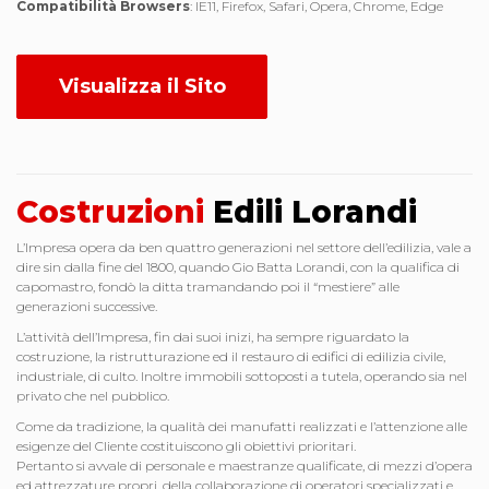
Compatibilità Browsers
: IE11, Firefox, Safari, Opera, Chrome, Edge
Visualizza il Sito
Costruzioni
Edili Lorandi
L’Impresa opera da ben quattro generazioni nel settore dell’edilizia, vale a
dire sin dalla fine del 1800, quando Gio Batta Lorandi, con la qualifica di
capomastro, fondò la ditta tramandando poi il “mestiere” alle
generazioni successive.
L’attività dell’Impresa, fin dai suoi inizi, ha sempre riguardato la
costruzione, la ristrutturazione ed il restauro di edifici di edilizia civile,
industriale, di culto. Inoltre immobili sottoposti a tutela, operando sia nel
privato che nel pubblico.
Come da tradizione, la qualità dei manufatti realizzati e l’attenzione alle
esigenze del Cliente costituiscono gli obiettivi prioritari.
Pertanto si avvale di personale e maestranze qualificate, di mezzi d’opera
ed attrezzature propri, della collaborazione di operatori specializzati e