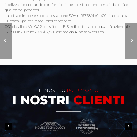
fidelizzati, e operando con fornitori che si distinguono per affidabilità e
qualità dei prodotti.
La ditta è in possesso di attestazione SOA n. 15728AL/04/00 rilasciata da
Eurosoa Spa per le seguenti categorie:
OG1 classifica V e OG2 classifica III-BIS e di certificato di qualità aziendale
ISO 9001: 2008 n° 7976/02/S rilasciato da Rina services spa.
Sito Internet
Costruzioni Baldisseri
IL NOSTRO
PATRIMONIO
I NOSTRI
CLIENTI