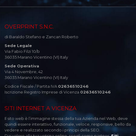
OVERPRINT S.N.C.
di Baraldo Stefano e Zancan Roberto
Sede Legale
Via Fabio Filzi 10/b
36035 Marano Vicentino (VI) Italy
Sede Operativa
Via 4 Novembre, 42
36035 Marano Vicentino (VI) Italy
Codice Fiscale / Partita IVA
02636510246
Iscrizione Registro Imprese di Vicenza
02636510246
SITI INTERNET A VICENZA
Il sito web è l’immagine stessa della tua Azienda nel Web, deve
quindi essere interattivo, funzionale, veloce, responsive, bello da
vedere e realizzato secondo i principi della SEO.
Dai valore alla tua vetrina online, scegli come partner
Siti