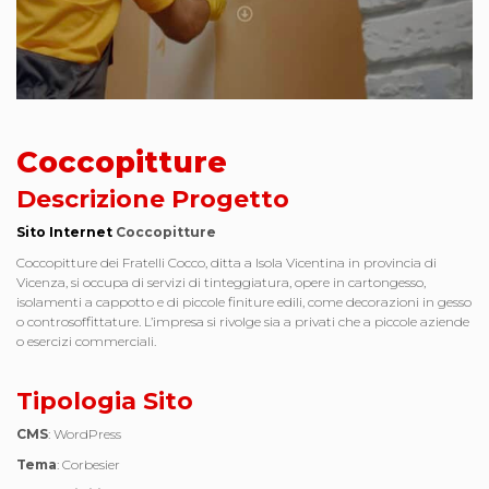
Coccopitture
Descrizione Progetto
Sito Internet
Coccopitture
Coccopitture dei Fratelli Cocco, ditta a Isola Vicentina in provincia di
Vicenza, si occupa di servizi di tinteggiatura, opere in cartongesso,
isolamenti a cappotto e di piccole finiture edili, come decorazioni in gesso
o controsoffittature. L’impresa si rivolge sia a privati che a piccole aziende
o esercizi commerciali.
Tipologia Sito
CMS
: WordPress
Tema
: Corbesier