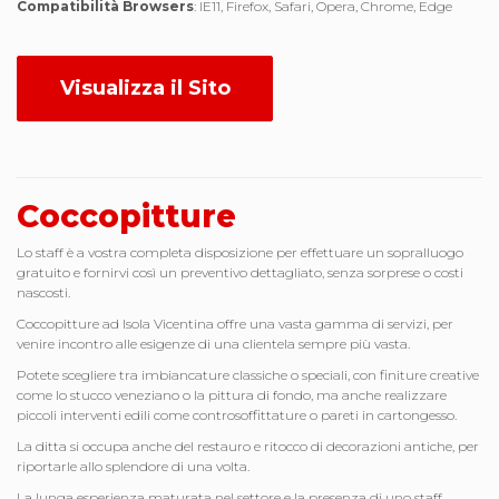
Compatibilità Browsers
: IE11, Firefox, Safari, Opera, Chrome, Edge
Visualizza il Sito
Coccopitture
Lo staff è a vostra completa disposizione per effettuare un sopralluogo
gratuito e fornirvi così un preventivo dettagliato, senza sorprese o costi
nascosti.
Coccopitture ad Isola Vicentina offre una vasta gamma di servizi, per
venire incontro alle esigenze di una clientela sempre più vasta.
Potete scegliere tra imbiancature classiche o speciali, con finiture creative
come lo stucco veneziano o la pittura di fondo, ma anche realizzare
piccoli interventi edili come controsoffittature o pareti in cartongesso.
La ditta si occupa anche del restauro e ritocco di decorazioni antiche, per
riportarle allo splendore di una volta.
La lunga esperienza maturata nel settore e la presenza di uno staff