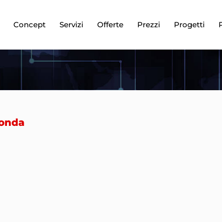
Concept
Servizi
Offerte
Prezzi
Progetti
gonda