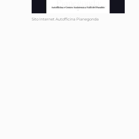
Sito Internet Autofficina Pianegonda