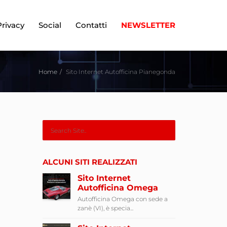
Privacy
Social
Contatti
NEWSLETTER
Home
Sito Internet Autofficina Pianegonda
ALCUNI SITI REALIZZATI
Sito Internet
Autofficina Omega
Autofficina Omega con sede a
zanè (VI), è specia...