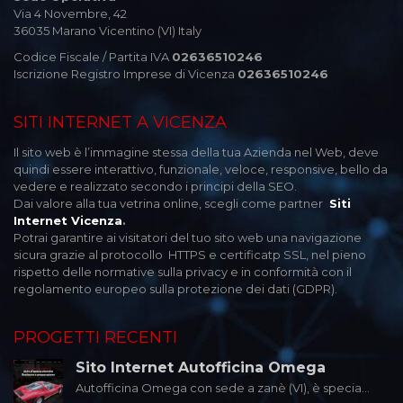
Via 4 Novembre, 42
36035 Marano Vicentino (VI) Italy
Codice Fiscale / Partita IVA
02636510246
Iscrizione Registro Imprese di Vicenza
02636510246
SITI INTERNET A VICENZA
Il sito web è l’immagine stessa della tua Azienda nel Web, deve
quindi essere interattivo, funzionale, veloce, responsive, bello da
vedere e realizzato secondo i principi della SEO.
Dai valore alla tua vetrina online, scegli come partner
Siti
Internet Vicenza
.
Potrai garantire ai visitatori del tuo sito web una navigazione
sicura grazie al protocollo HTTPS e certificatp SSL, nel pieno
rispetto delle normative sulla privacy e in conformità con il
regolamento europeo sulla protezione dei dati (GDPR).
PROGETTI RECENTI
Sito Internet Autofficina Omega
Autofficina Omega con sede a zanè (VI), è specia...