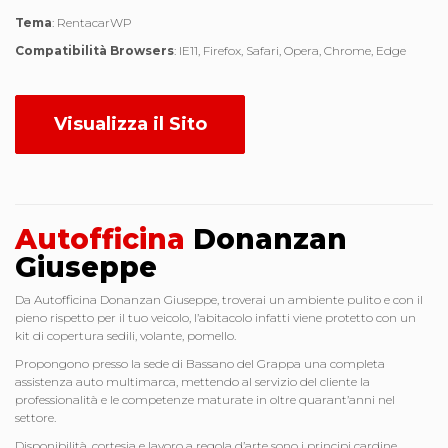
Tema
: RentacarWP
Compatibilità Browsers
: IE11, Firefox, Safari, Opera, Chrome, Edge
Visualizza il Sito
Autofficina
Donanzan
Giuseppe
Da Autofficina Donanzan Giuseppe, troverai un ambiente pulito e con il
pieno rispetto per il tuo veicolo, l’abitacolo infatti viene protetto con un
kit di copertura sedili, volante, pomello.
Propongono presso la sede di Bassano del Grappa una completa
assistenza auto multimarca, mettendo al servizio del cliente la
professionalità e le competenze maturate in oltre quarant’anni nel
settore.
Disponibilità, cortesia e lavoro a regola d’arte sono i principi cardine