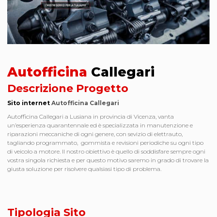
Autofficina
Callegari
Descrizione Progetto
Sito internet
Autofficina Callegari
Autofficina Callegari a Lusiana in provincia di Vicenza, vanta
un’esperienza quarantennale ed è specializzata in manutenzione e
riparazioni meccaniche di ogni genere, con sevizio di elettrauto,
tagliando programmato, gommista e revisioni periodiche su ogni tipo
di veicolo a motore. Il nostro obiettivo è quello di soddisfare sempre ogni
vostra singola richiesta e per questo motivo saremo in grado di trovare la
giusta soluzione per risolvere qualsiasi tipo di problema.
Tipologia Sito