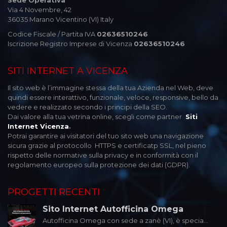
Sede Operativa
Via 4 Novembre, 42
36035 Marano Vicentino (VI) Italy
Codice Fiscale / Partita IVA
02636510246
Iscrizione Registro Imprese di Vicenza
02636510246
SITI INTERNET A VICENZA
Il sito web è l’immagine stessa della tua Azienda nel Web, deve
quindi essere interattivo, funzionale, veloce, responsive, bello da
vedere e realizzato secondo i principi della SEO.
Dai valore alla tua vetrina online, scegli come partner
Siti
Internet Vicenza
.
Potrai garantire ai visitatori del tuo sito web una navigazione
sicura grazie al protocollo HTTPS e certificatp SSL, nel pieno
rispetto delle normative sulla privacy e in conformità con il
regolamento europeo sulla protezione dei dati (GDPR).
PROGETTI RECENTI
Sito Internet Autofficina Omega
Autofficina Omega con sede a zanè (VI), è specia...