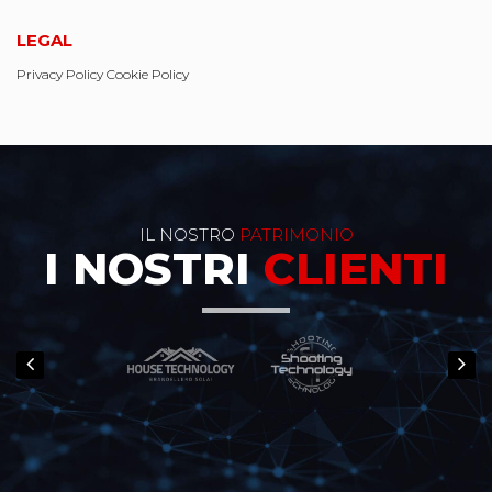
LEGAL
Privacy Policy
Cookie Policy
IL NOSTRO
PATRIMONIO
I NOSTRI
CLIENTI