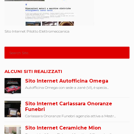
Sito Internet Pilotto Elettromeccanica
ALCUNI SITI REALIZZATI
Sito Internet Autofficina Omega
Autofficina Omega con sede a zanè (VI), è specia...
Sito Internet Carlassara Onoranze
Funebri
Carlassara Onoranze Funebri agenzia attiva a Mestr...
Sito Internet Ceramiche Mion