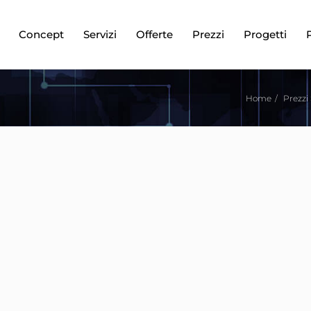
Concept
Servizi
Offerte
Prezzi
Progetti
Home
Prezzi 