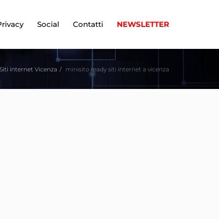
Privacy
Social
Contatti
NEWSLETTER
Siti internet Vicenza
minisito ready siti internet a vicenza