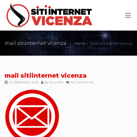
mail sitiinternet vicenza
Home
mail sitiinternet vicenza
mail sitiinternet vicenza
23 Settembre 2019
By
thundra
No Comments