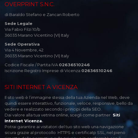
OVERPRINT S.N.C.
di Baraldo Stefano e Zancan Roberto
Sede Legale
Via Fabio Filzi 10/b
36035 Marano Vicentino (VI) Italy
Sede Operativa
Via 4 Novembre, 42
36035 Marano Vicentino (VI) Italy
Codice Fiscale / Partita IVA
02636510246
Iscrizione Registro Imprese di Vicenza
02636510246
SITI INTERNET A VICENZA
Il sito web è l’immagine stessa della tua Azienda nel Web, deve
quindi essere interattivo, funzionale, veloce, responsive, bello da
vedere e realizzato secondo i principi della SEO.
Dai valore alla tua vetrina online, scegli come partner
Siti
Internet Vicenza
.
Potrai garantire ai visitatori del tuo sito web una navigazione
sicura grazie al protocollo HTTPS e certificatp SSL, nel pieno