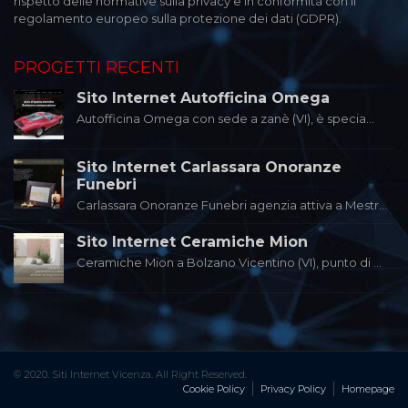
rispetto delle normative sulla privacy e in conformità con il
regolamento europeo sulla protezione dei dati (GDPR).
PROGETTI RECENTI
Sito Internet Autofficina Omega
Autofficina Omega con sede a zanè (VI), è specia...
Sito Internet Carlassara Onoranze
Funebri
Carlassara Onoranze Funebri agenzia attiva a Mestr...
Sito Internet Ceramiche Mion
Ceramiche Mion a Bolzano Vicentino (VI), punto di ...
© 2020. Siti Internet Vicenza. All Right Reserved.
Cookie Policy
Privacy Policy
Homepage