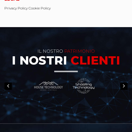
Privacy Policy
Cookie Policy
IL NOSTRO
PATRIMONIO
I NOSTRI
CLIENTI