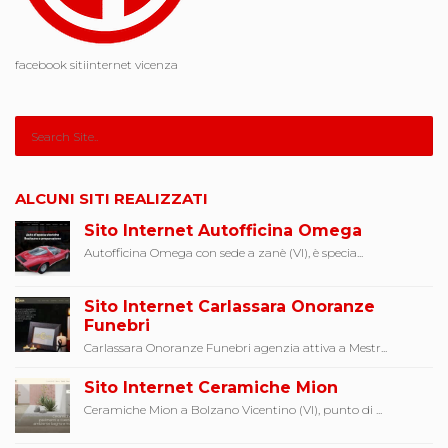
facebook sitiinternet vicenza
ALCUNI SITI REALIZZATI
Sito Internet Autofficina Omega
Autofficina Omega con sede a zanè (VI), è specia...
Sito Internet Carlassara Onoranze
Funebri
Carlassara Onoranze Funebri agenzia attiva a Mestr...
Sito Internet Ceramiche Mion
Ceramiche Mion a Bolzano Vicentino (VI), punto di ...