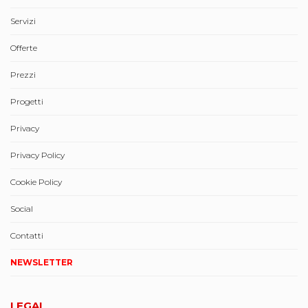
Servizi
Offerte
Prezzi
Progetti
Privacy
Privacy Policy
Cookie Policy
Social
Contatti
NEWSLETTER
LEGAL