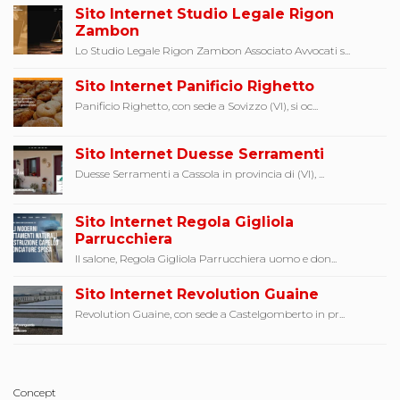
Sito Internet Studio Legale Rigon
Zambon
Lo Studio Legale Rigon Zambon Associato Avvocati s...
Sito Internet Panificio Righetto
Panificio Righetto, con sede a Sovizzo (VI), si oc...
Sito Internet Duesse Serramenti
Duesse Serramenti a Cassola in provincia di (VI), ...
Sito Internet Regola Gigliola
Parrucchiera
Il salone, Regola Gigliola Parrucchiera uomo e don...
Sito Internet Revolution Guaine
Revolution Guaine, con sede a Castelgomberto in pr...
Concept